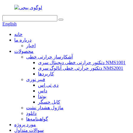
English
خانه
درباره ما
اخبار
محصولات
آشکارساز حرارتی خطی
دتکتور حرارتی خطی دیجیتال سری NMS1001
دتکتور حرارتی خطی آنالوگ سری NMS2001
کاربردها
فیبر نوری
دی تی اس
داس
بوتدا
کابل حسگر
ماژول هشدار نشت
دانلود
گواهینامه‌ها
مورد پروژه
سوالات متداول