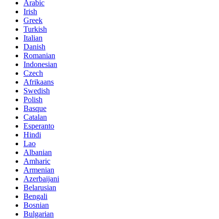
Arabic
Irish
Greek
Turkish
Italian
Danish
Romanian
Indonesian
Czech
Afrikaans
Swedish
Polish
Basque
Catalan
Esperanto
Hindi
Lao
Albanian
Amharic
Armenian
Azerbaijani
Belarusian
Bengali
Bosnian
Bulgarian