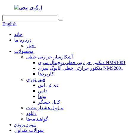
English
خانه
درباره ما
اخبار
محصولات
آشکارساز حرارتی خطی
دتکتور حرارتی خطی دیجیتال سری NMS1001
دتکتور حرارتی خطی آنالوگ سری NMS2001
کاربردها
فیبر نوری
دی تی اس
داس
بوتدا
کابل حسگر
ماژول هشدار نشت
دانلود
گواهینامه‌ها
مورد پروژه
سوالات متداول