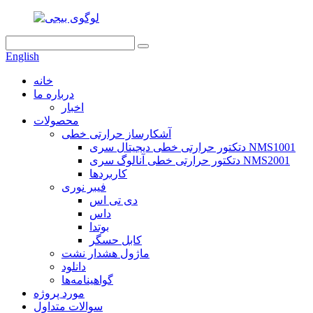
English
خانه
درباره ما
اخبار
محصولات
آشکارساز حرارتی خطی
دتکتور حرارتی خطی دیجیتال سری NMS1001
دتکتور حرارتی خطی آنالوگ سری NMS2001
کاربردها
فیبر نوری
دی تی اس
داس
بوتدا
کابل حسگر
ماژول هشدار نشت
دانلود
گواهینامه‌ها
مورد پروژه
سوالات متداول